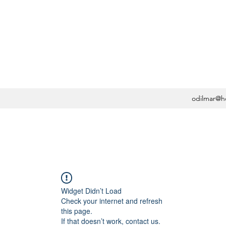
OSA, MD, PHD -
UMATOLOGIA
odilmar@h
Widget Didn’t Load
Check your internet and refresh
this page.
If that doesn’t work, contact us.