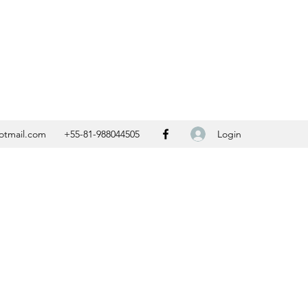
Contato
Login
otmail.com
+55-81-988044505