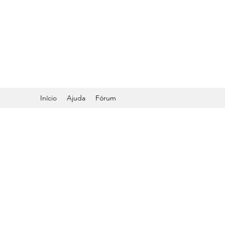
DR. ODILMAR BARB
ORTOPEDIA E TRA
Início
Ajuda
Fórum