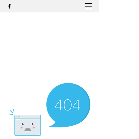
DR. ODILMAR BARBOSA, MD,
PHD - ORTOPEDIA E
TRAUMATOLOGIA
odilmar@hotmail.com
+55-81-988044505
Contato