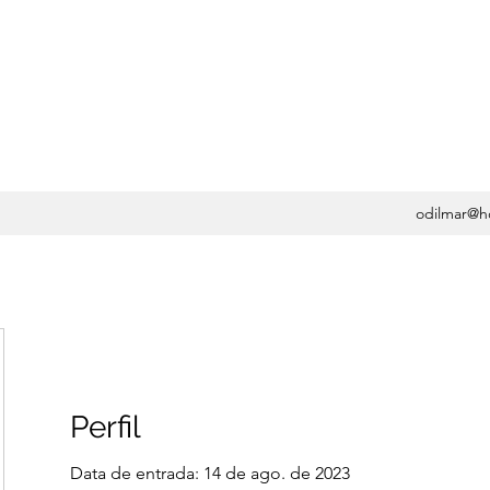
OSA, MD, PHD -
UMATOLOGIA
odilmar@h
Perfil
Data de entrada: 14 de ago. de 2023