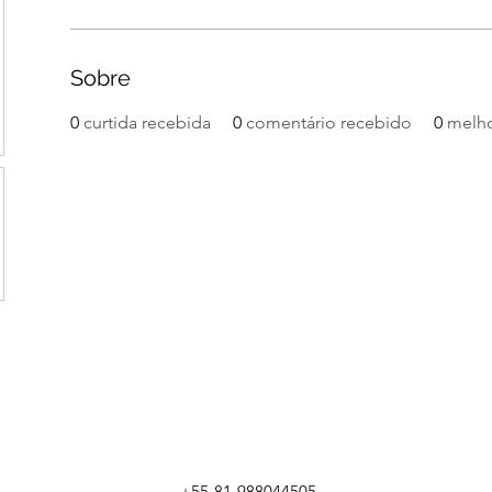
Sobre
0
curtida recebida
0
comentário recebido
0
melho
+55-81-988044505