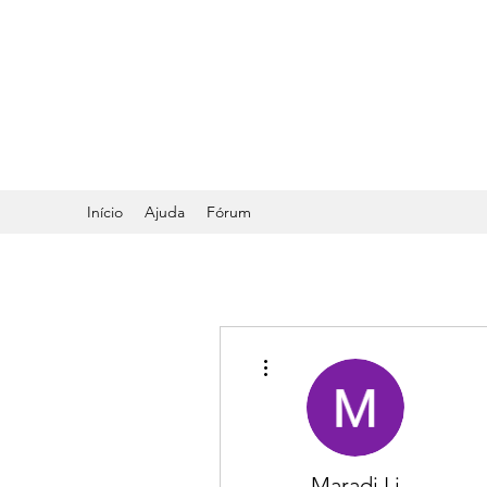
DR. ODILMAR BARB
ORTOPEDIA E TRA
Início
Ajuda
Fórum
Mais ações
Maradi Li