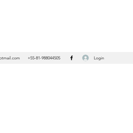
Contato
Login
otmail.com
+55-81-988044505