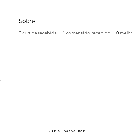
Sobre
0
curtida recebida
1
comentário recebido
0
melho
+55-81-988044505