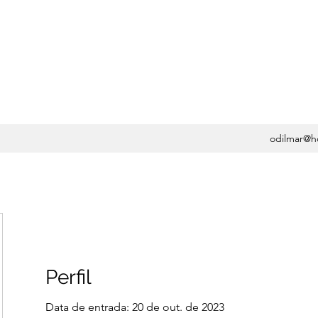
OSA, MD, PHD -
UMATOLOGIA
odilmar@h
Perfil
Data de entrada: 20 de out. de 2023