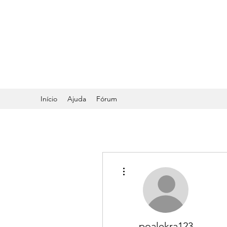
DR. ODILMAR BARB
ORTOPEDIA E TRA
Início
Ajuda
Fórum
Mais ações
poalekra123