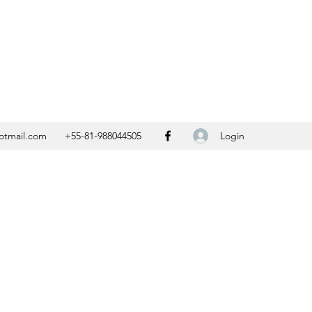
Contato
Login
otmail.com
+55-81-988044505