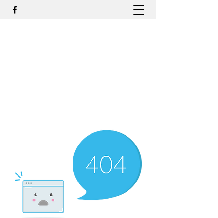
DR. ODILMAR BARBOSA, MD,
PHD - ORTOPEDIA E
TRAUMATOLOGIA
odilmar@hotmail.com
+55-81-988044505
Contato