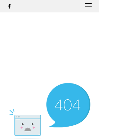
DR. ODILMAR BARBOSA, MD,
PHD - ORTOPEDIA E
TRAUMATOLOGIA
odilmar@hotmail.com
+55-81-988044505
Contato