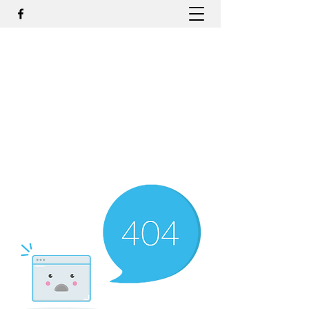
DR. ODILMAR BARBOSA, MD,
PHD - ORTOPEDIA E
TRAUMATOLOGIA
odilmar@hotmail.com
+55-81-988044505
Contato